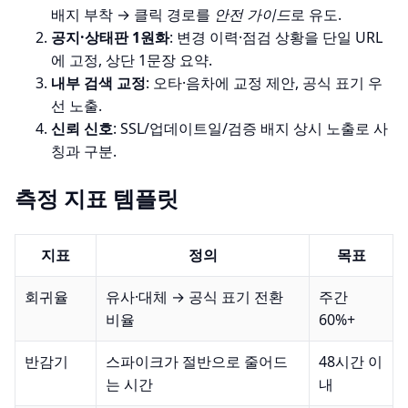
배지 부착 → 클릭 경로를
안전 가이드
로 유도.
공지·상태판 1원화
: 변경 이력·점검 상황을 단일 URL
에 고정, 상단 1문장 요약.
내부 검색 교정
: 오타·음차에 교정 제안, 공식 표기 우
선 노출.
신뢰 신호
: SSL/업데이트일/검증 배지 상시 노출로 사
칭과 구분.
측정 지표 템플릿
지표
정의
목표
회귀율
유사·대체 → 공식 표기 전환
주간
비율
60%+
반감기
스파이크가 절반으로 줄어드
48시간 이
는 시간
내