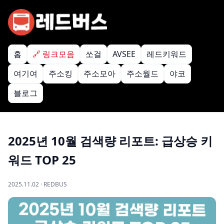
홈
🔗 링크모음
쏘걸
AVSEE
레드키워드
여기여
주소킹
주소모아
주소월드
야코
블로그
2025년 10월 검색량 리포트: 급상승 키
워드 TOP 25
2025.11.02 · REDBUS