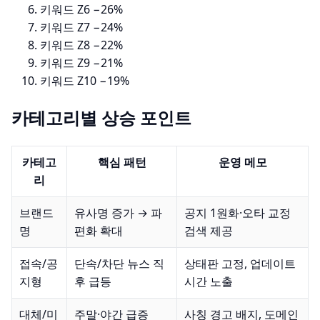
키워드 Z6
−26%
키워드 Z7
−24%
키워드 Z8
−22%
키워드 Z9
−21%
키워드 Z10
−19%
카테고리별 상승 포인트
카테고
핵심 패턴
운영 메모
리
브랜드
유사명 증가 → 파
공지 1원화·오타 교정
명
편화 확대
검색 제공
접속/공
단속/차단 뉴스 직
상태판 고정, 업데이트
지형
후 급등
시간 노출
대체/미
주말·야간 급증
사칭 경고 배지, 도메인