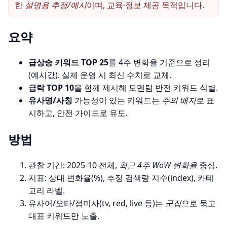
한
설명용 추정/예시
이며, 교육·정보 제공 목적입니다.
요약
급상승 키워드 TOP 25
를 4주 변화율 기준으로 정리
(예시값). 실제 운영 시 최신 수치로 교체.
급락 TOP 10
을 함께 제시해 모멘텀 반전 키워드 식별.
유사명/사칭
가능성이 있는 키워드는
주의 배지
로 표
시하고, 안전 가이드로 유도.
방법
관찰 기간: 2025-10 전체,
최근 4주 WoW 변화율
중심.
지표: 상대 변화율(%), 추정 검색량 지수(index), 카테
고리 라벨.
유사어/오타/접미사(tv, red, live 등)는
군집
으로 묶고
대표 키워드만 노출.